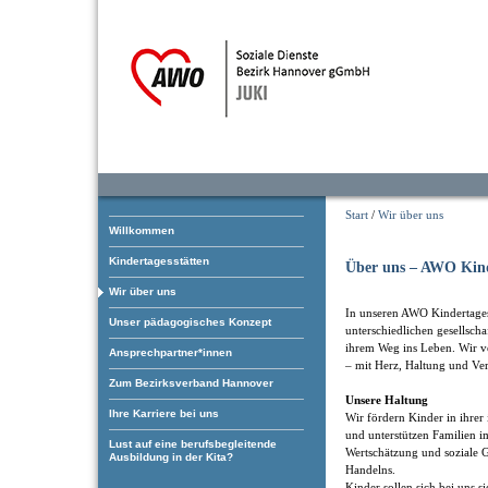
Start
/
Wir über uns
Willkommen
Kindertagesstätten
Über uns – AWO Kind
Wir über uns
In unseren AWO Kindertagess
Unser pädagogisches Konzept
unterschiedlichen gesellsch
ihrem Weg ins Leben. Wir ve
Ansprechpartner*innen
– mit Herz, Haltung und Ve
Zum Bezirksverband Hannover
Unsere Haltung
Ihre Karriere bei uns
Wir fördern Kinder in ihrer
und unterstützen Familien i
Lust auf eine berufsbegleitende
Wertschätzung und soziale G
Ausbildung in der Kita?
Handelns.
Kinder sollen sich bei uns