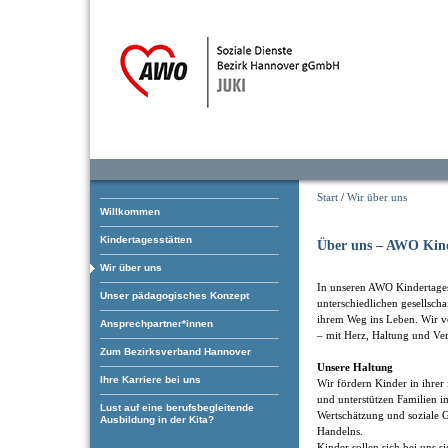
Start
/
Wir über uns
Willkommen
Kindertagesstätten
Über uns – AWO Kind
Wir über uns
In unseren AWO Kindertagess
Unser pädagogisches Konzept
unterschiedlichen gesellsch
ihrem Weg ins Leben. Wir ve
Ansprechpartner*innen
– mit Herz, Haltung und Ve
Zum Bezirksverband Hannover
Unsere Haltung
Ihre Karriere bei uns
Wir fördern Kinder in ihrer
und unterstützen Familien i
Lust auf eine berufsbegleitende
Wertschätzung und soziale G
Ausbildung in der Kita?
Handelns.
Kinder sollen sich bei uns