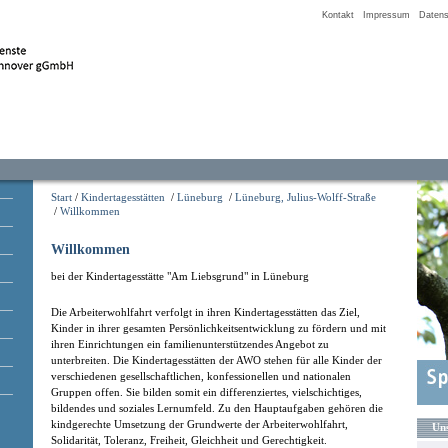
Kontakt
Impressum
Datens
Start
/
Kindertagesstätten
/
Lüneburg
/
Lüneburg, Julius-Wolff-Straße
/
Willkommen
Willkommen
bei der Kindertagesstätte "Am Liebsgrund" in Lüneburg
Die Arbeiterwohlfahrt verfolgt in ihren Kindertagesstätten das Ziel,
Kinder in ihrer gesamten Persönlichkeitsentwicklung zu fördern und mit
ihren Einrichtungen ein familienunterstützendes Angebot zu
unterbreiten. Die Kindertagesstätten der AWO stehen für alle Kinder der
verschiedenen gesellschaftlichen, konfessionellen und nationalen
Gruppen offen. Sie bilden somit ein differenziertes, vielschichtiges,
bildendes und soziales Lernumfeld. Zu den Hauptaufgaben gehören die
kindgerechte Umsetzung der Grundwerte der Arbeiterwohlfahrt,
Uns
Solidarität, Toleranz, Freiheit, Gleichheit und Gerechtigkeit.