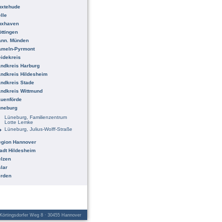
uxtehude
lle
uxhaven
ttingen
ann. Münden
ameln-Pyrmont
idekreis
ndkreis Harburg
ndkreis Hildesheim
ndkreis Stade
ndkreis Wittmund
uenförde
üneburg
Lüneburg, Familienzentrum
Lotte Lemke
Lüneburg, Julius-Wolff-Straße
egion Hannover
adt Hildesheim
lzen
lar
erden
örtingsdorfer Weg 8 · 30455 Hannover