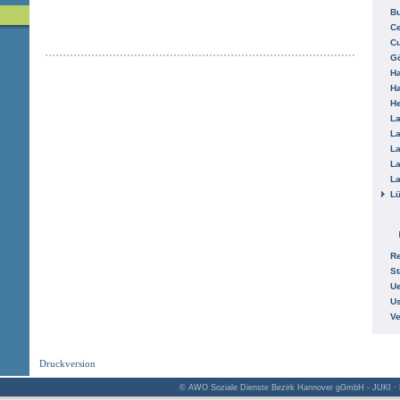
B
Ce
C
Gö
H
H
He
La
La
La
La
La
L
R
St
Ue
Us
V
Druckversion
© AWO Soziale Dienste Bezirk Hannover gGmbH - JUKI · K