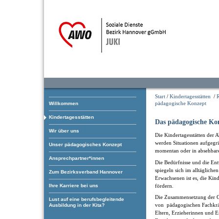
Start
/
Kindertagesstätten
/
pädagogische Konzept
Willkommen
Kindertagesstätten
Das pädagogische Ko
Wir über uns
Die Kindertagesstätten der 
werden Situationen aufgegrif
Unser pädagogisches Konzept
momentan oder in absehbare
Ansprechpartner*innen
Die Bedürfnisse und die En
spiegeln sich im alltäglich
Zum Bezirksverband Hannover
Erwachsenen ist es, die Kin
fördern.
Ihre Karriere bei uns
Die Zusammensetzung der Gr
Lust auf eine berufsbegleitende
von pädagogischen Fachkräf
Ausbildung in der Kita?
Eltern, Erzieherinnen und E