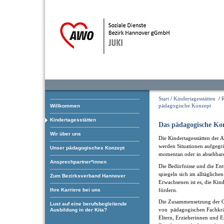
Start
/
Kindertagesstätten
/
pädagogische Konzept
Willkommen
Kindertagesstätten
Das pädagogische Ko
Wir über uns
Die Kindertagesstätten der 
werden Situationen aufgegrif
Unser pädagogisches Konzept
momentan oder in absehbare
Ansprechpartner*innen
Die Bedürfnisse und die En
spiegeln sich im alltäglich
Zum Bezirksverband Hannover
Erwachsenen ist es, die Kin
fördern.
Ihre Karriere bei uns
Die Zusammensetzung der Gr
Lust auf eine berufsbegleitende
von pädagogischen Fachkräf
Ausbildung in der Kita?
Eltern, Erzieherinnen und E