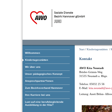
Start
/
Kindertagesstätten
/
Willkommen
Kontakt
Kindertagesstätten
Wir über uns
AWO Kita Neustadt
Brüder-Grimm-Weg
Unser pädagogisches Konzept
31535 Neustadt a. Rbge.
Ansprechpartner*innen
Telefon: 05032 25 56
Zum Bezirksverband Hannover
E-Mail:
kita.neustadt@awo-
Leitung: Anett Böhm- Albre
Ihre Karriere bei uns
Lust auf eine berufsbegleitende
Ausbildung in der Kita?