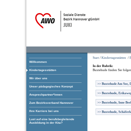
Start
/
Kindertagesstätten
/
Willkommen
In der Rubrik:
Buxtehude
finden Sie folge
Kindertagesstätten
Wir über uns
>>
Buxtehude Am See, D
Unser pädagogisches Konzept
>>
Buxtehude, Erikawe
Ansprechpartner*innen
>>
Buxtehude, Inne Bee
Zum Bezirksverband Hannover
Ihre Karriere bei uns
>>
Buxtehude, Schäfer
Lust auf eine berufsbegleitende
Ausbildung in der Kita?