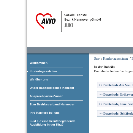
Start
/
Kindertagesstätten
/
Willkommen
In der Rubrik:
Buxtehude
finden Sie folge
Kindertagesstätten
Wir über uns
>>
Buxtehude Am See, D
Unser pädagogisches Konzept
>>
Buxtehude, Erikawe
Ansprechpartner*innen
>>
Buxtehude, Inne Bee
Zum Bezirksverband Hannover
Ihre Karriere bei uns
>>
Buxtehude, Schäfer
Lust auf eine berufsbegleitende
Ausbildung in der Kita?