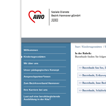
Start
/
Kindertagesstätten
/
Willkommen
In der Rubrik:
Buxtehude
finden Sie folge
Kindertagesstätten
Wir über uns
>>
Buxtehude Am See, D
Unser pädagogisches Konzept
>>
Buxtehude, Erikawe
Ansprechpartner*innen
>>
Buxtehude, Inne Bee
Zum Bezirksverband Hannover
Ihre Karriere bei uns
>>
Buxtehude, Schäfer
Lust auf eine berufsbegleitende
Ausbildung in der Kita?