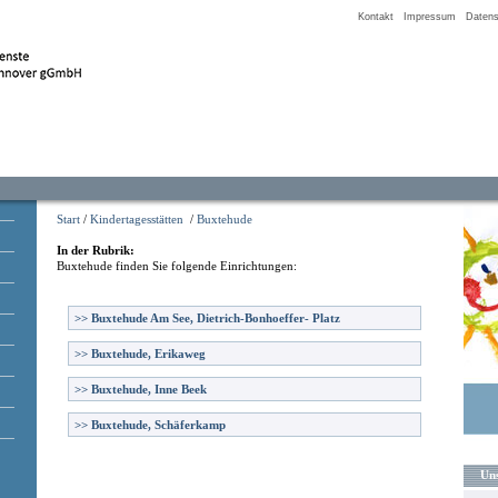
Kontakt
Impressum
Datens
Start
/
Kindertagesstätten
/
Buxtehude
In der Rubrik:
Buxtehude
finden Sie folgende Einrichtungen:
>>
Buxtehude Am See, Dietrich-Bonhoeffer- Platz
>>
Buxtehude, Erikaweg
>>
Buxtehude, Inne Beek
>>
Buxtehude, Schäferkamp
Uns