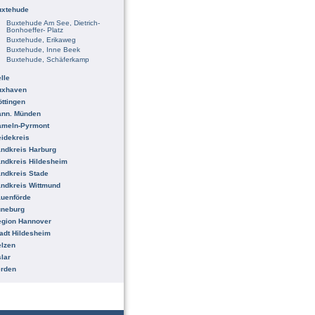
uxtehude
Buxtehude Am See, Dietrich-
Bonhoeffer- Platz
Buxtehude, Erikaweg
Buxtehude, Inne Beek
Buxtehude, Schäferkamp
lle
uxhaven
ttingen
ann. Münden
ameln-Pyrmont
idekreis
ndkreis Harburg
ndkreis Hildesheim
ndkreis Stade
ndkreis Wittmund
uenförde
üneburg
egion Hannover
adt Hildesheim
lzen
lar
erden