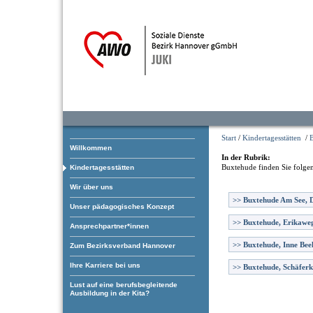
Start
/
Kindertagesstätten
/
Willkommen
In der Rubrik:
Buxtehude
finden Sie folge
Kindertagesstätten
Wir über uns
>>
Buxtehude Am See, D
Unser pädagogisches Konzept
>>
Buxtehude, Erikawe
Ansprechpartner*innen
>>
Buxtehude, Inne Bee
Zum Bezirksverband Hannover
Ihre Karriere bei uns
>>
Buxtehude, Schäfer
Lust auf eine berufsbegleitende
Ausbildung in der Kita?