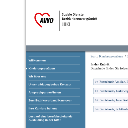
Start
/
Kindertagesstätten
/
Willkommen
In der Rubrik:
Buxtehude
finden Sie folge
Kindertagesstätten
Wir über uns
>>
Buxtehude Am See, D
Unser pädagogisches Konzept
>>
Buxtehude, Erikawe
Ansprechpartner*innen
>>
Buxtehude, Inne Bee
Zum Bezirksverband Hannover
Ihre Karriere bei uns
>>
Buxtehude, Schäfer
Lust auf eine berufsbegleitende
Ausbildung in der Kita?