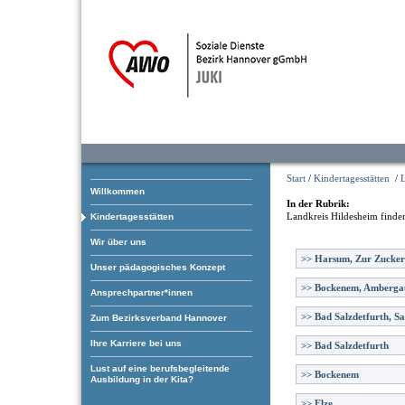
Start
/
Kindertagesstätten
/
Willkommen
In der Rubrik:
Landkreis Hildesheim
finden
Kindertagesstätten
Wir über uns
>>
Harsum, Zur Zucker
Unser pädagogisches Konzept
>>
Bockenem, Amberga
Ansprechpartner*innen
>>
Bad Salzdetfurth, Sa
Zum Bezirksverband Hannover
Ihre Karriere bei uns
>>
Bad Salzdetfurth
Lust auf eine berufsbegleitende
>>
Bockenem
Ausbildung in der Kita?
>>
Elze