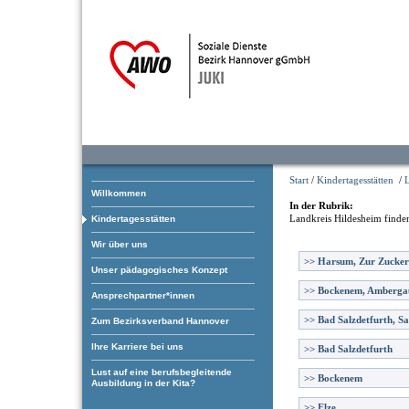
Start
/
Kindertagesstätten
/
Willkommen
In der Rubrik:
Landkreis Hildesheim
finden
Kindertagesstätten
Wir über uns
>>
Harsum, Zur Zucker
Unser pädagogisches Konzept
>>
Bockenem, Amberga
Ansprechpartner*innen
>>
Bad Salzdetfurth, Sa
Zum Bezirksverband Hannover
Ihre Karriere bei uns
>>
Bad Salzdetfurth
Lust auf eine berufsbegleitende
>>
Bockenem
Ausbildung in der Kita?
>>
Elze