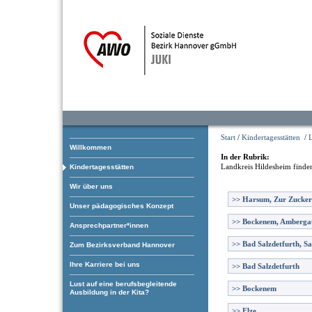
Start
/
Kindertagesstätten
/
Willkommen
In der Rubrik:
Landkreis Hildesheim
finden
Kindertagesstätten
Wir über uns
>>
Harsum, Zur Zucker
Unser pädagogisches Konzept
>>
Bockenem, Amberga
Ansprechpartner*innen
>>
Bad Salzdetfurth, Sa
Zum Bezirksverband Hannover
Ihre Karriere bei uns
>>
Bad Salzdetfurth
Lust auf eine berufsbegleitende
>>
Bockenem
Ausbildung in der Kita?
>>
Elze