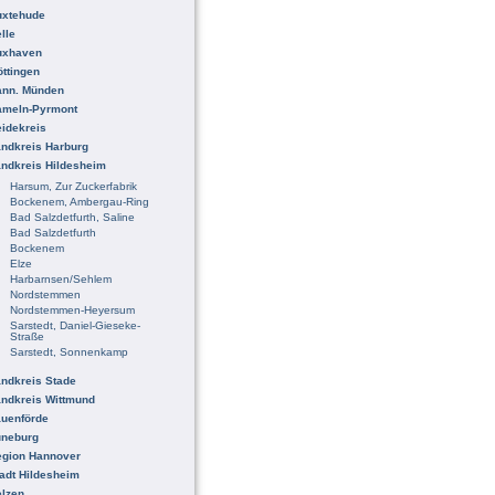
uxtehude
lle
uxhaven
ttingen
ann. Münden
ameln-Pyrmont
idekreis
ndkreis Harburg
ndkreis Hildesheim
Harsum, Zur Zuckerfabrik
Bockenem, Ambergau-Ring
Bad Salzdetfurth, Saline
Bad Salzdetfurth
Bockenem
Elze
Harbarnsen/Sehlem
Nordstemmen
Nordstemmen-Heyersum
Sarstedt, Daniel-Gieseke-
Straße
Sarstedt, Sonnenkamp
ndkreis Stade
ndkreis Wittmund
uenförde
üneburg
egion Hannover
adt Hildesheim
lzen