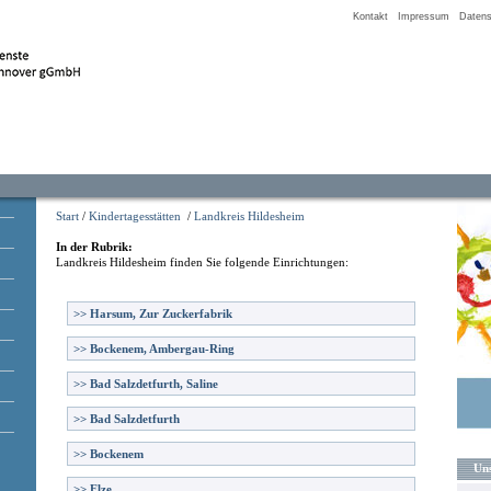
Kontakt
Impressum
Datens
Start
/
Kindertagesstätten
/
Landkreis Hildesheim
In der Rubrik:
Landkreis Hildesheim
finden Sie folgende Einrichtungen:
>>
Harsum, Zur Zuckerfabrik
>>
Bockenem, Ambergau-Ring
>>
Bad Salzdetfurth, Saline
>>
Bad Salzdetfurth
>>
Bockenem
Uns
>>
Elze