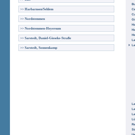
B
>>
Harbarnsen/Sehlem
Ce
C
>>
Nordstemmen
Gö
H
>>
Nordstemmen-Heyersum
H
He
>>
Sarstedt, Daniel-Gieseke-Straße
La
La
>>
Sarstedt, Sonnenkamp
La
La
La
L
R
St
Ue