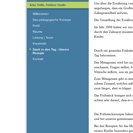
Uns über die Ernährung vo
Kita: Stelle, Stettiner Straße
angefangen, dass ein Großte
Zahngesundheit aufwies.
Willkommen
Die Umstellung der Ernährun
Das pädagogische Konzept
Profil
Im Jahr 2006 hatten wir nur
durch den Zahnarzt mussten,
Räume
Kinder.
Leitung | Team
Kreativität
Stark in den Tag - Unsere
Durch ein gesundes Frühstüc
Rezepte
Tag bekommen.
Kontakt
Das Mittagessen wird bei un
zuschauen, Fragen stellen, 
Wünsche äußern, was sie ge
Zum Mittagessen gibt es imm
rohem Zustand, welches selb
zwar länger, aber es klappt.
Das Frühstück bringen sich 
achten sehr darauf, dass es v
Die Frühstücksrezepte habe
und bei unseren gemeinsame
Bei den Rezepten für das Mit
unsere Kinder besonders ger