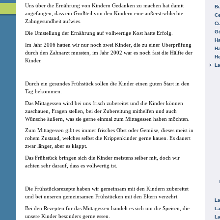
Uns über die Ernährung von Kindern Gedanken zu machen hat damit
B
angefangen, dass ein Großteil von den Kindern eine äußerst schlechte
Ce
Zahngesundheit aufwies.
C
Gö
Die Umstellung der Ernährung auf vollwertige Kost hatte Erfolg.
H
Im Jahr 2006 hatten wir nur noch zwei Kinder, die zu einer Überprüfung
H
durch den Zahnarzt mussten, im Jahr 2002 war es noch fast die Hälfte der
He
Kinder.
La
Durch ein gesundes Frühstück sollen die Kinder einen guten Start in den
Tag bekommen.
Das Mittagessen wird bei uns frisch zubereitet und die Kinder können
zuschauen, Fragen stellen, bei der Zubereitung mithelfen und auch
Wünsche äußern, was sie gerne einmal zum Mittagessen haben möchten.
Zum Mittagessen gibt es immer frisches Obst oder Gemüse, dieses meist in
rohem Zustand, welches selbst die Krippenkinder gerne kauen. Es dauert
zwar länger, aber es klappt.
Das Frühstück bringen sich die Kinder meistens selber mit, doch wir
achten sehr darauf, dass es vollwertig ist.
Die Frühstücksrezepte haben wir gemeinsam mit den Kindern zubereitet
und bei unseren gemeinsamen Frühstücken mit den Eltern verzehrt.
La
Bei den Rezepten für das Mittagessen handelt es sich um die Speisen, die
La
unsere Kinder besonders gerne essen.
La