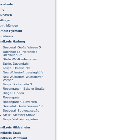
uxtehude
lle
uxhaven
ttingen
ann. Münden
ameln-Pyrmont
idekreis
ndkreis Harburg
Seevetal, Große Wiesen 5
Buchholz i.d. Nordheide,
Breslauer Str.
Stelle Waldkindergarten
Stelle, Duvendahl
Tespe, Osterstücke
Neu Wulmstorf, Lessinghöfe
Neu Wulmstorf, Wulmstorfer
Wiesen
Tespe, Parkstraße 3
Rosengarten, Eckeler Straße
Drage/Hunden
Rosengarten
Rosengarten/Sieversen
Seevetal, Große Wiesen 17
Seevetal, Seevetalstraße
Stelle, Stettiner Straße
Tespe Waldkindergarten
ndkreis Hildesheim
ndkreis Stade
ndkreis Wittmund