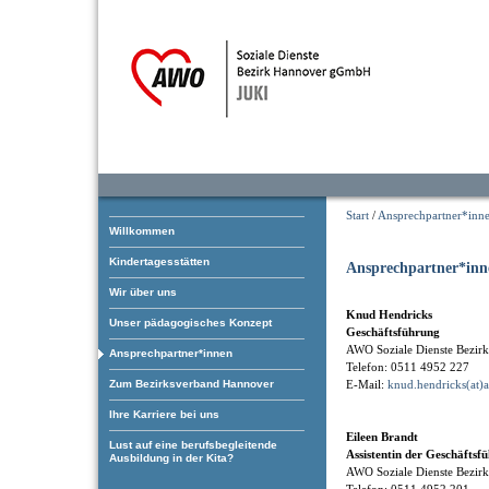
Start
/
Ansprechpartner*inn
Willkommen
Kindertagesstätten
Ansprechpartner*inn
Wir über uns
Knud Hendricks
Unser pädagogisches Konzept
Geschäftsführung
AWO Soziale Dienste Bezi
Ansprechpartner*innen
Telefon: 0511 4952 227
Zum Bezirksverband Hannover
E-Mail:
knud.hendricks(at)
Ihre Karriere bei uns
Eileen Brandt
Lust auf eine berufsbegleitende
Assistentin der Geschäftsf
Ausbildung in der Kita?
AWO Soziale Dienste Bezi