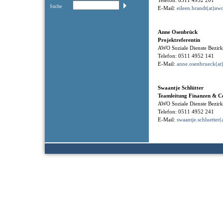
Telefon: 0511 4952 201
Suche
E-Mail:
eileen.brandt(at)aw
Anne Osenbrück
Projektreferentin
AWO Soziale Dienste Bezi
Telefon: 0511 4952 141
E-Mail:
anne.osenbrueck(at
Swaantje Schlütter
Teamleitung Finanzen & Co
AWO Soziale Dienste Bezi
Telefon: 0511 4952 241
E-Mail:
swaantje.schluetter(