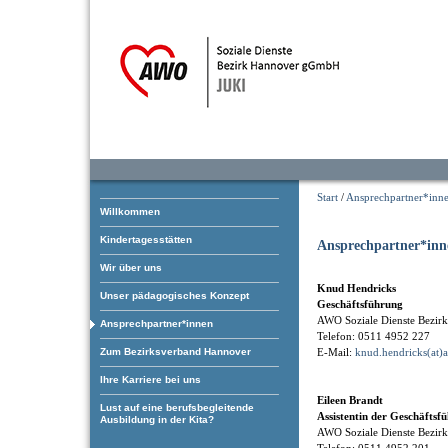
Start
/
Ansprechpartner*inn
Willkommen
Kindertagesstätten
Ansprechpartner*inn
Wir über uns
Knud Hendricks
Unser pädagogisches Konzept
Geschäftsführung
AWO Soziale Dienste Bezi
Ansprechpartner*innen
Telefon: 0511 4952 227
Zum Bezirksverband Hannover
E-Mail:
knud.hendricks(at)
Ihre Karriere bei uns
Eileen Brandt
Lust auf eine berufsbegleitende
Assistentin der Geschäftsf
Ausbildung in der Kita?
AWO Soziale Dienste Bezi