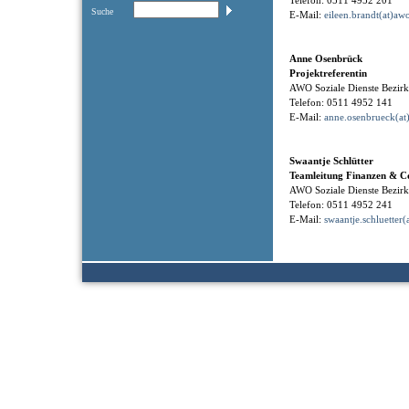
Telefon: 0511 4952 201
Suche
E-Mail:
eileen.brandt(at)aw
Anne Osenbrück
Projektreferentin
AWO Soziale Dienste Bezi
Telefon: 0511 4952 141
E-Mail:
anne.osenbrueck(at
Swaantje Schlütter
Teamleitung Finanzen & Co
AWO Soziale Dienste Bezi
Telefon: 0511 4952 241
E-Mail:
swaantje.schluetter(