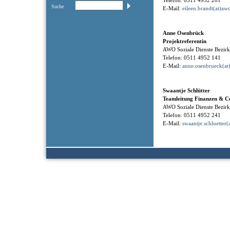
Telefon: 0511 4952 201
Suche
E-Mail:
eileen.brandt(at)aw
Anne Osenbrück
Projektreferentin
AWO Soziale Dienste Bezi
Telefon: 0511 4952 141
E-Mail:
anne.osenbrueck(at
Swaantje Schlütter
Teamleitung Finanzen & Co
AWO Soziale Dienste Bezi
Telefon: 0511 4952 241
E-Mail:
swaantje.schluetter(