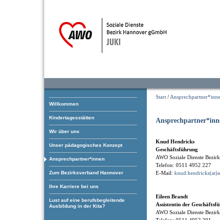
Start
/
Ansprechpartner*inn
Willkommen
Kindertagesstätten
Ansprechpartner*inn
Wir über uns
Knud Hendricks
Unser pädagogisches Konzept
Geschäftsführung
AWO Soziale Dienste Bezi
Ansprechpartner*innen
Telefon: 0511 4952 227
Zum Bezirksverband Hannover
E-Mail:
knud.hendricks(at)
Ihre Karriere bei uns
Eileen Brandt
Lust auf eine berufsbegleitende
Assistentin der Geschäftsf
Ausbildung in der Kita?
AWO Soziale Dienste Bezi