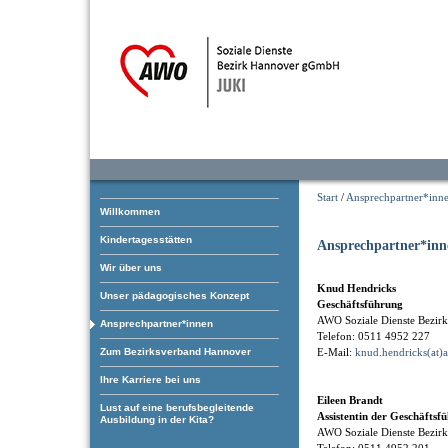
Start
/
Ansprechpartner*inn
Willkommen
Kindertagesstätten
Ansprechpartner*inn
Wir über uns
Knud Hendricks
Unser pädagogisches Konzept
Geschäftsführung
AWO Soziale Dienste Bezi
Ansprechpartner*innen
Telefon: 0511 4952 227
Zum Bezirksverband Hannover
E-Mail:
knud.hendricks(at)
Ihre Karriere bei uns
Eileen Brandt
Lust auf eine berufsbegleitende
Assistentin der Geschäftsf
Ausbildung in der Kita?
AWO Soziale Dienste Bezi