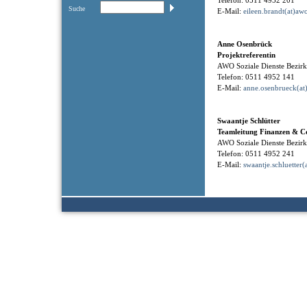
Telefon: 0511 4952 201
Suche
E-Mail:
eileen.brandt(at)aw
Anne Osenbrück
Projektreferentin
AWO Soziale Dienste Bezi
Telefon: 0511 4952 141
E-Mail:
anne.osenbrueck(at
Swaantje Schlütter
Teamleitung Finanzen & Co
AWO Soziale Dienste Bezi
Telefon: 0511 4952 241
E-Mail:
swaantje.schluetter(