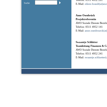
Telefon: 0511 4952 201
Suche
E-Mail:
eileen.brandt(at)aw
Anne Osenbrück
Projektreferentin
AWO Soziale Dienste Bezi
Telefon: 0511 4952 141
E-Mail:
anne.osenbrueck(at
Swaantje Schlütter
Teamleitung Finanzen & Co
AWO Soziale Dienste Bezi
Telefon: 0511 4952 241
E-Mail:
swaantje.schluetter(