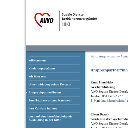
Start
/
Ansprechpartner*inn
Willkommen
Kindertagesstätten
Ansprechpartner*inn
Wir über uns
Knud Hendricks
Unser pädagogisches Konzept
Geschäftsführung
AWO Soziale Dienste Bezi
Ansprechpartner*innen
Telefon: 0511 4952 227
Zum Bezirksverband Hannover
E-Mail:
knud.hendricks(at)
Ihre Karriere bei uns
Eileen Brandt
Lust auf eine berufsbegleitende
Assistentin der Geschäftsf
Ausbildung in der Kita?
AWO Soziale Dienste Bezi