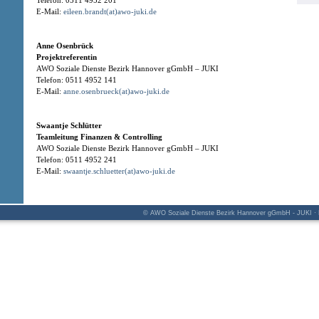
Telefon: 0511 4952 201
E-Mail:
eileen.brandt(at)awo-juki.de
Anne Osenbrück
Projektreferentin
AWO Soziale Dienste Bezirk Hannover gGmbH – JUKI
Telefon: 0511 4952 141
E-Mail:
anne.osenbrueck(at)awo-juki.de
Swaantje Schlütter
Teamleitung Finanzen & Controlling
AWO Soziale Dienste Bezirk Hannover gGmbH – JUKI
Telefon: 0511 4952 241
E-Mail:
swaantje.schluetter(at)awo-juki.de
© AWO Soziale Dienste Bezirk Hannover gGmbH - JUKI · K