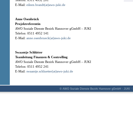
Telefon: 0511 4952 201
E-Mail:
eileen.brandt(at)awo-juki.de
Anne Osenbrück
Projektreferentin
AWO Soziale Dienste Bezirk Hannover gGmbH – JUKI
Telefon: 0511 4952 141
E-Mail:
anne.osenbrueck(at)awo-juki.de
Swaantje Schlütter
Teamleitung Finanzen & Controlling
AWO Soziale Dienste Bezirk Hannover gGmbH – JUKI
Telefon: 0511 4952 241
E-Mail:
swaantje.schluetter(at)awo-juki.de
© AWO Soziale Dienste Bezirk Hannover gGmbH - JUKI · K