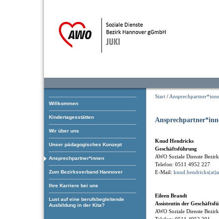
Start
/
Ansprechpartner*inn
Willkommen
Kindertagesstätten
Ansprechpartner*inn
Wir über uns
Knud Hendricks
Unser pädagogisches Konzept
Geschäftsführung
AWO Soziale Dienste Bezi
Ansprechpartner*innen
Telefon: 0511 4952 227
Zum Bezirksverband Hannover
E-Mail:
knud.hendricks(at)
Ihre Karriere bei uns
Eileen Brandt
Lust auf eine berufsbegleitende
Assistentin der Geschäftsf
Ausbildung in der Kita?
AWO Soziale Dienste Bezi