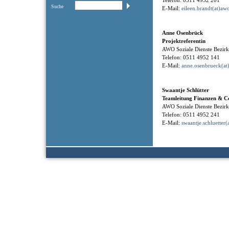
Telefon: 0511 4952 201
Suche
E-Mail:
eileen.brandt(at)aw
Anne Osenbrück
Projektreferentin
AWO Soziale Dienste Bezi
Telefon: 0511 4952 141
E-Mail:
anne.osenbrueck(at
Swaantje Schlütter
Teamleitung Finanzen & Co
AWO Soziale Dienste Bezi
Telefon: 0511 4952 241
E-Mail:
swaantje.schluetter(