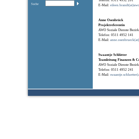
Telefon: 0511 4952 201
Suche
E-Mail:
eileen.brandt(at)aw
Anne Osenbrück
Projektreferentin
AWO Soziale Dienste Bezi
Telefon: 0511 4952 141
E-Mail:
anne.osenbrueck(at
Swaantje Schlütter
Teamleitung Finanzen & Co
AWO Soziale Dienste Bezi
Telefon: 0511 4952 241
E-Mail:
swaantje.schluetter(