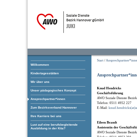
Start
/
Ansprechpartner*inn
Willkommen
Kindertagesstätten
Ansprechpartner*inn
Wir über uns
Knud Hendricks
Unser pädagogisches Konzept
Geschäftsführung
AWO Soziale Dienste Bezi
Ansprechpartner*innen
Telefon: 0511 4952 227
Zum Bezirksverband Hannover
E-Mail:
knud.hendricks(at)
Ihre Karriere bei uns
Eileen Brandt
Lust auf eine berufsbegleitende
Assistentin der Geschäftsf
Ausbildung in der Kita?
AWO Soziale Dienste Bezi