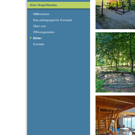
Kita: Drage/Hunden
Willkommen
Das pädagogische Konzept
Über uns
Öffnungszeiten
Bilder
Kontakt