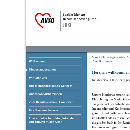
Start
/
Kindertagesstätten
/
/
Willkommen
Willkommen
Kindertagesstätten
Herzlich willkommen
Wir über uns
bei der AWO Kindertages
Unser pädagogisches Konzept
Ansprechpartner*innen
Unsere Kindertagesstätte ist 
Einrichtung der Stadt Garbs
Zum Bezirksverband Hannover
Trägerschaft der Arbeiterwo
Jugendhilfe und Kindertages
Ihre Karriere bei uns
gGmbH und befindet sich se
im Stadtteil Alt-Garbsen. Gar
Lust auf eine berufsbegleitende
Ausbildung in der Kita?
die größte Stadt in der Regi
Hannover und grenzt unmitte