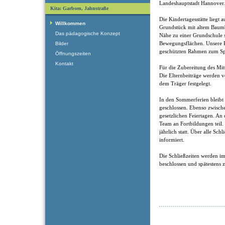
Landeshauptstadt Hannover.
Kita: Garbsen, Jahnstraße
Die Kindertagesstätte liegt
Willkommen
Grundstück mit altem Baumbe
Das pädagogische Konzept
Nähe zu einer Grundschule s
Bewegungsflächen. Unsere R
Bilder
geschützten Rahmen zum Sp
Öffnungszeiten
Kontakt
Für die Zubereitung des Mitt
Die Elternbeiträge werden 
dem Träger festgelegt.
In den Sommerferien bleibt 
geschlossen. Ebenso zwisch
gesetzlichen Feiertagen. An
Team an Fortbildungen teil.
jährlich statt. Über alle Sch
informiert.
Die Schließzeiten werden i
beschlossen und spätestens