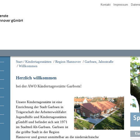
Kontakt
Impressum
Datens
Start
/
Kindertagesstätten
/
Region Hannover
/
Garbsen, Jahnstraße
/
Willkommen
Herzlich willkommen
bei der AWO Kindertagesstätte Garbsen!
Unsere Kindertagesstätte ist eine
Einrichtung der Stadt Garbsen in
Trägerschaft der Arbeiterwohlfahrt
Jugendhilfe und Kindertagesstätten
gGmbH und befindet sich seit 1971
im Stadtteil Alt-Garbsen. Garbsen ist
die größte Stadt in der Region
Uns
Hannover und grenzt unmittelbar an die niedersächsische