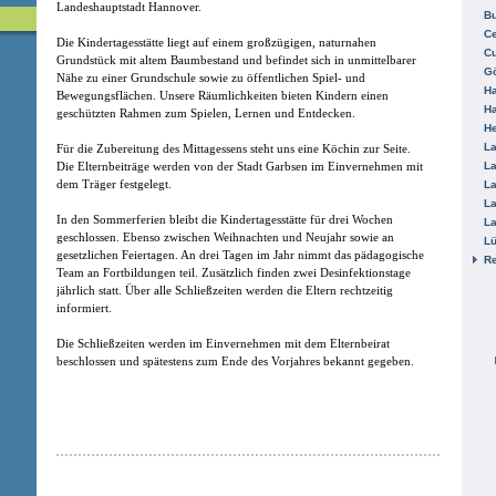
Landeshauptstadt Hannover.
B
Ce
Die Kindertagesstätte liegt auf einem großzügigen, naturnahen
C
Grundstück mit altem Baumbestand und befindet sich in unmittelbarer
Gö
Nähe zu einer Grundschule sowie zu öffentlichen Spiel- und
H
Bewegungsflächen. Unsere Räumlichkeiten bieten Kindern einen
H
geschützten Rahmen zum Spielen, Lernen und Entdecken.
He
La
Für die Zubereitung des Mittagessens steht uns eine Köchin zur Seite.
Die Elternbeiträge werden von der Stadt Garbsen im Einvernehmen mit
La
dem Träger festgelegt.
La
La
In den Sommerferien bleibt die Kindertagesstätte für drei Wochen
La
geschlossen. Ebenso zwischen Weihnachten und Neujahr sowie an
L
gesetzlichen Feiertagen. An drei Tagen im Jahr nimmt das pädagogische
R
Team an Fortbildungen teil. Zusätzlich finden zwei Desinfektionstage
jährlich statt. Über alle Schließzeiten werden die Eltern rechtzeitig
informiert.
Die Schließzeiten werden im Einvernehmen mit dem Elternbeirat
beschlossen und spätestens zum Ende des Vorjahres bekannt gegeben.