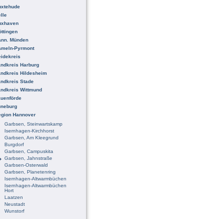
uxtehude
lle
uxhaven
ttingen
ann. Münden
ameln-Pyrmont
idekreis
ndkreis Harburg
ndkreis Hildesheim
ndkreis Stade
ndkreis Wittmund
uenförde
üneburg
egion Hannover
Garbsen, Steinwartskamp
Isernhagen-Kirchhorst
Garbsen, Am Kleegrund
Burgdorf
Garbsen, Campuskita
Garbsen, Jahnstraße
Garbsen-Osterwald
Garbsen, Planetenring
Isernhagen-Altwarmbüchen
Isernhagen-Altwarmbüchen
Hort
Laatzen
Neustadt
Wunstorf