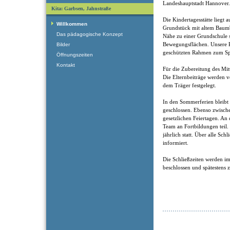
Landeshauptstadt Hannover.
Kita: Garbsen, Jahnstraße
Die Kindertagesstätte liegt
Willkommen
Grundstück mit altem Baumbe
Das pädagogische Konzept
Nähe zu einer Grundschule s
Bewegungsflächen. Unsere R
Bilder
geschützten Rahmen zum Sp
Öffnungszeiten
Kontakt
Für die Zubereitung des Mitt
Die Elternbeiträge werden 
dem Träger festgelegt.
In den Sommerferien bleibt 
geschlossen. Ebenso zwisch
gesetzlichen Feiertagen. An
Team an Fortbildungen teil.
jährlich statt. Über alle Sch
informiert.
Die Schließzeiten werden i
beschlossen und spätestens