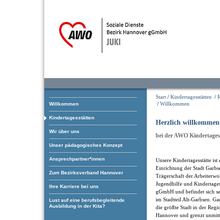
Start
/
Kindertagesstätten
/
/
Willkommen
Willkommen
Kindertagesstätten
Herzlich willkommen
Wir über uns
bei der AWO Kindertages
Unser pädagogisches Konzept
Ansprechpartner*innen
Unsere Kindertagesstätte ist 
Einrichtung der Stadt Garbs
Zum Bezirksverband Hannover
Trägerschaft der Arbeiterwo
Jugendhilfe und Kindertages
Ihre Karriere bei uns
gGmbH und befindet sich se
im Stadtteil Alt-Garbsen. Gar
Lust auf eine berufsbegleitende
Ausbildung in der Kita?
die größte Stadt in der Regi
Hannover und grenzt unmitte