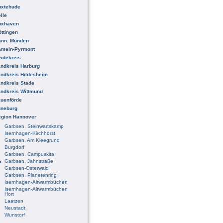
uxtehude
lle
uxhaven
ttingen
ann. Münden
ameln-Pyrmont
idekreis
ndkreis Harburg
ndkreis Hildesheim
ndkreis Stade
ndkreis Wittmund
uenförde
üneburg
egion Hannover
Garbsen, Steinwartskamp
Isernhagen-Kirchhorst
Garbsen, Am Kleegrund
Burgdorf
Garbsen, Campuskita
Garbsen, Jahnstraße
Garbsen-Osterwald
Garbsen, Planetenring
Isernhagen-Altwarmbüchen
Isernhagen-Altwarmbüchen
Hort
Laatzen
Neustadt
Wunstorf