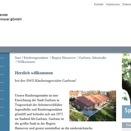
Kontakt
Impressum
Datens
Start
/
Kindertagesstätten
/
Region Hannover
/
Garbsen, Jahnstraße
/
Willkommen
Herzlich willkommen
bei der AWO Kindertagesstätte Garbsen!
Unsere Kindertagesstätte ist eine
Einrichtung der Stadt Garbsen in
Trägerschaft der Arbeiterwohlfahrt
Jugendhilfe und Kindertagesstätten
gGmbH und befindet sich seit 1971
im Stadtteil Alt-Garbsen. Garbsen ist
die größte Stadt in der Region
Uns
Hannover und grenzt unmittelbar an die niedersächsische