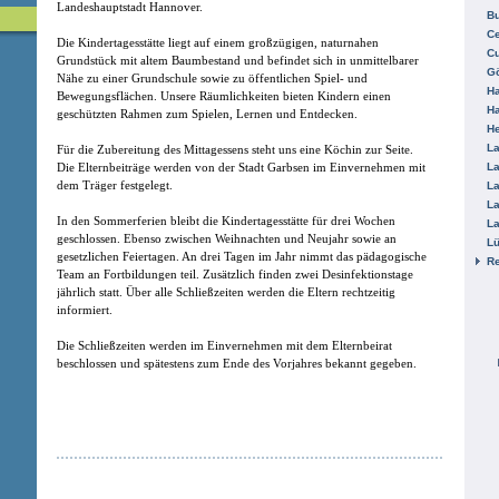
Landeshauptstadt Hannover.
B
Ce
Die Kindertagesstätte liegt auf einem großzügigen, naturnahen
C
Grundstück mit altem Baumbestand und befindet sich in unmittelbarer
Gö
Nähe zu einer Grundschule sowie zu öffentlichen Spiel- und
H
Bewegungsflächen. Unsere Räumlichkeiten bieten Kindern einen
H
geschützten Rahmen zum Spielen, Lernen und Entdecken.
He
La
Für die Zubereitung des Mittagessens steht uns eine Köchin zur Seite.
Die Elternbeiträge werden von der Stadt Garbsen im Einvernehmen mit
La
dem Träger festgelegt.
La
La
In den Sommerferien bleibt die Kindertagesstätte für drei Wochen
La
geschlossen. Ebenso zwischen Weihnachten und Neujahr sowie an
L
gesetzlichen Feiertagen. An drei Tagen im Jahr nimmt das pädagogische
R
Team an Fortbildungen teil. Zusätzlich finden zwei Desinfektionstage
jährlich statt. Über alle Schließzeiten werden die Eltern rechtzeitig
informiert.
Die Schließzeiten werden im Einvernehmen mit dem Elternbeirat
beschlossen und spätestens zum Ende des Vorjahres bekannt gegeben.