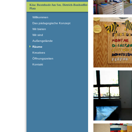
Kita: Buxtehude Am See, Dietrich-Bonhoeffer-
Platz
Willkommen
Das pädagogische Konzept
Wir bieten
Wir sind
Außengelände
Räume
Kreatives
Öffnungszeiten
Kontakt