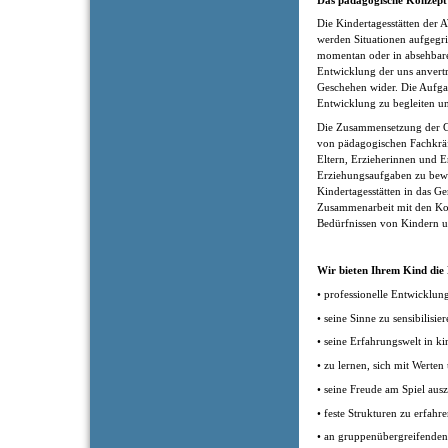
Die Kindertagesstätten der 
werden Situationen aufgegrif
momentan oder in absehbarer
Entwicklung der uns anvertr
Geschehen wider. Die Aufgab
Entwicklung zu begleiten un
Die Zusammensetzung der Gr
von pädagogischen Fachkräf
Eltern, Erzieherinnen und E
Erziehungsaufgaben zu bewäl
Kindertagesstätten in das G
Zusammenarbeit mit den Ko
Bedürfnissen von Kindern un
Wir bieten Ihrem Kind die
• professionelle Entwicklun
• seine Sinne zu sensibilisie
• seine Erfahrungswelt in k
• zu lernen, sich mit Werte
• seine Freude am Spiel aus
• feste Strukturen zu erfahr
• an gruppenübergreifende