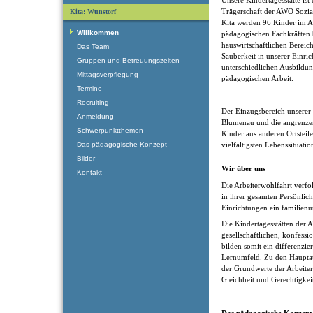
Trägerschaft der AWO Sozia
Kita: Wunstorf
Kita werden 96 Kinder im A
Willkommen
pädagogischen Fachkräften b
hauswirtschaftlichen Bereic
Das Team
Sauberkeit in unserer Einri
Gruppen und Betreuungszeiten
unterschiedlichen Ausbildun
Mittagsverpflegung
pädagogischen Arbeit.
Termine
Recruiting
Der Einzugsbereich unserer K
Anmeldung
Blumenau und die angrenzen
Schwerpunktthemen
Kinder aus anderen Ortsteil
Das pädagogische Konzept
vielfältigsten Lebenssituati
Bilder
Wir über uns
Kontakt
Die Arbeiterwohlfahrt verfol
in ihrer gesamten Persönlic
Einrichtungen ein familienu
Die Kindertagesstätten der 
gesellschaftlichen, konfess
bilden somit ein differenzier
Lernumfeld. Zu den Haupta
der Grundwerte der Arbeiterw
Gleichheit und Gerechtigkei
Das pädagogische Konzept