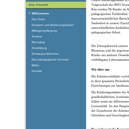
Trägerschaft der AWO Sozia
Kita: Wunstorf
Kita werden 96 Kinder im A
Willkommen
pädagogischen Fachkräften b
hauswirtschaftlichen Bereic
Das Team
Sauberkeit in unserer Einri
Gruppen und Betreuungszeiten
unterschiedlichen Ausbildun
Mittagsverpflegung
pädagogischen Arbeit.
Termine
Recruiting
Der Einzugsbereich unserer K
Anmeldung
Blumenau und die angrenzen
Schwerpunktthemen
Kinder aus anderen Ortsteil
Das pädagogische Konzept
vielfältigsten Lebenssituati
Bilder
Wir über uns
Kontakt
Die Arbeiterwohlfahrt verfol
in ihrer gesamten Persönlic
Einrichtungen ein familienu
Die Kindertagesstätten der 
gesellschaftlichen, konfess
bilden somit ein differenzier
Lernumfeld. Zu den Haupta
der Grundwerte der Arbeiterw
Gleichheit und Gerechtigkei
Das pädagogische Konzept