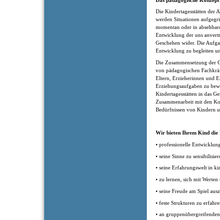
Die Kindertagesstätten der 
werden Situationen aufgegrif
momentan oder in absehbarer
Entwicklung der uns anvertr
Geschehen wider. Die Aufgab
Entwicklung zu begleiten un
Die Zusammensetzung der Gr
von pädagogischen Fachkräf
Eltern, Erzieherinnen und E
Erziehungsaufgaben zu bewäl
Kindertagesstätten in das G
Zusammenarbeit mit den Ko
Bedürfnissen von Kindern un
Wir bieten Ihrem Kind die
• professionelle Entwicklun
• seine Sinne zu sensibilisie
• seine Erfahrungswelt in k
• zu lernen, sich mit Werte
• seine Freude am Spiel aus
• feste Strukturen zu erfahr
• an gruppenübergreifende