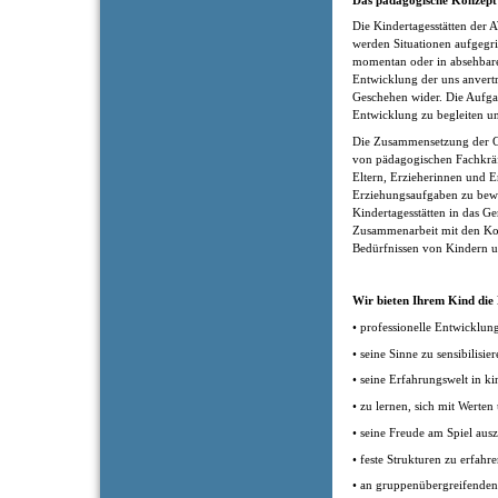
Die Kindertagesstätten der 
werden Situationen aufgegrif
momentan oder in absehbarer
Entwicklung der uns anvertr
Geschehen wider. Die Aufgab
Entwicklung zu begleiten un
Die Zusammensetzung der Gr
von pädagogischen Fachkräf
Eltern, Erzieherinnen und E
Erziehungsaufgaben zu bewäl
Kindertagesstätten in das G
Zusammenarbeit mit den Ko
Bedürfnissen von Kindern un
Wir bieten Ihrem Kind die
• professionelle Entwicklun
• seine Sinne zu sensibilisie
• seine Erfahrungswelt in k
• zu lernen, sich mit Werte
• seine Freude am Spiel aus
• feste Strukturen zu erfahr
• an gruppenübergreifende