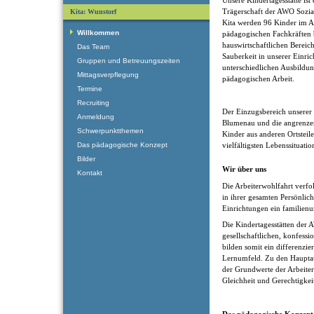
Trägerschaft der AWO Sozia
Kita: Wunstorf
Kita werden 96 Kinder im A
Willkommen
pädagogischen Fachkräften b
hauswirtschaftlichen Bereic
Das Team
Sauberkeit in unserer Einri
Gruppen und Betreuungszeiten
unterschiedlichen Ausbildun
Mittagsverpflegung
pädagogischen Arbeit.
Termine
Recruiting
Der Einzugsbereich unserer K
Anmeldung
Blumenau und die angrenzen
Schwerpunktthemen
Kinder aus anderen Ortsteil
Das pädagogische Konzept
vielfältigsten Lebenssituati
Bilder
Wir über uns
Kontakt
Die Arbeiterwohlfahrt verfol
in ihrer gesamten Persönlic
Einrichtungen ein familienu
Die Kindertagesstätten der 
gesellschaftlichen, konfess
bilden somit ein differenzier
Lernumfeld. Zu den Haupta
der Grundwerte der Arbeiterw
Gleichheit und Gerechtigkei
Das pädagogische Konzept