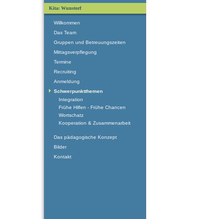
Kita: Wunstorf
Willkommen
Das Team
Gruppen und Betreuungszeiten
Mittagsverpflegung
Termine
Recruiting
Anmeldung
Schwerpunktthemen
Integration
Frühe Hilfen - Frühe Chancen
Wortschatz
Kooperation & Zusammenarbeit
Das pädagogische Konzept
Bilder
Kontakt