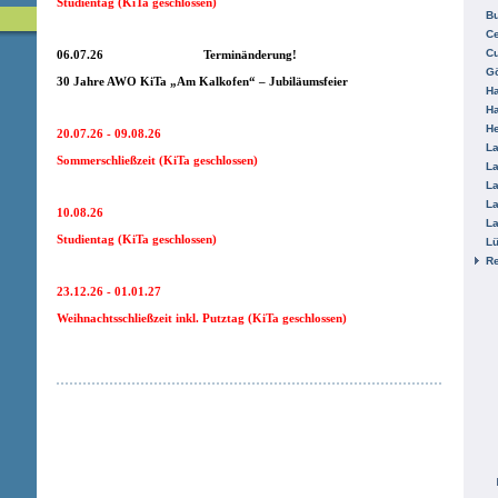
Studientag (KiTa geschlossen)
B
Ce
C
06.07.26 Terminänderung!
Gö
30 Jahre AWO KiTa „Am Kalkofen“ – Jubiläumsfeier
H
H
He
20.07.26 - 09.08.26
La
Sommerschließzeit (KiTa geschlossen)
La
La
La
10.08.26
La
Studientag (KiTa geschlossen)
L
R
23.12.26 - 01.01.27
Weihnachtsschließzeit inkl. Putztag (KiTa geschlossen)