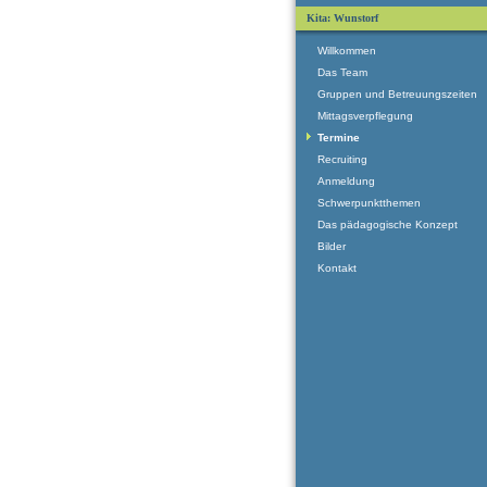
Kita: Wunstorf
Willkommen
Das Team
Gruppen und Betreuungszeiten
Mittagsverpflegung
Termine
Recruiting
Anmeldung
Schwerpunktthemen
Das pädagogische Konzept
Bilder
Kontakt