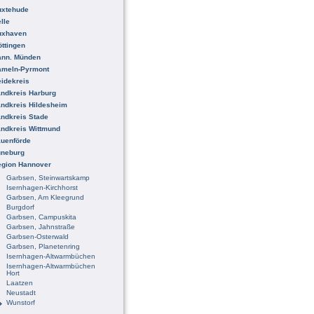
uxtehude
lle
uxhaven
ttingen
ann. Münden
ameln-Pyrmont
idekreis
ndkreis Harburg
ndkreis Hildesheim
ndkreis Stade
ndkreis Wittmund
uenförde
üneburg
egion Hannover
Garbsen, Steinwartskamp
Isernhagen-Kirchhorst
Garbsen, Am Kleegrund
Burgdorf
Garbsen, Campuskita
Garbsen, Jahnstraße
Garbsen-Osterwald
Garbsen, Planetenring
Isernhagen-Altwarmbüchen
Isernhagen-Altwarmbüchen
Hort
Laatzen
Neustadt
Wunstorf