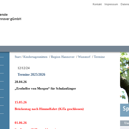
Kontakt
Impressum
Datens
Start
/
Kindertagesstätten
/
Region Hannover
/
Wunstorf
/
Termine
12/12/24
Termine 2025/2026
28.04.26
„Ersthelfer von Morgen“ für Schulanfänger
15.05.26
Brückentag nach Himmelfahrt (KiTa geschlossen)
01.06.26
Uns