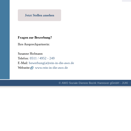
Jetzt Stellen ansehen
Fragen zur Bewerbung?
Ihre Ansprechpartnerin:
Susanne Hofmann
Telefon:
0511 / 4952 - 249
E-Mail:
bewerbung(at)rein-in-die-awo.de
Webseite:
www.rein-in-die-awo.de
© AWO Soziale Dienste Bezirk Hannover gGmbH - JUKI · K