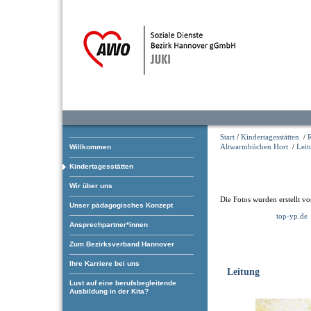
Start
/
Kindertagesstätten
/
Altwarmbüchen Hort
/
Leit
Willkommen
Kindertagesstätten
Wir über uns
Die Fotos wurden erstellt v
Unser pädagogisches Konzept
top-yp.de
Ansprechpartner*innen
Zum Bezirksverband Hannover
Ihre Karriere bei uns
Leitung
Lust auf eine berufsbegleitende
Ausbildung in der Kita?