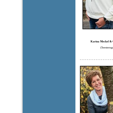
Karina Meckel & 
(Seesterngrup
- - - - - - - - - - - - - - - - - - -