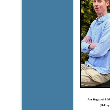
Jan Singbartl & Mic
(Delfingrup