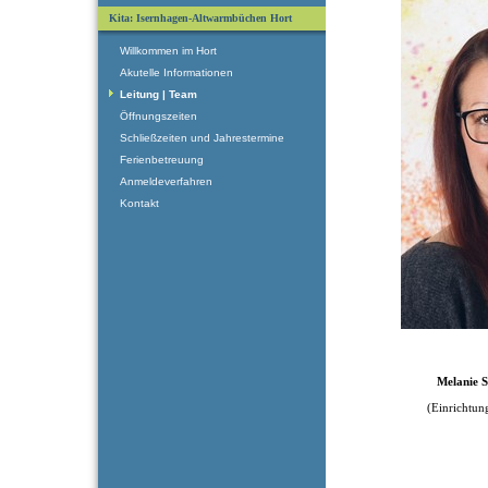
Kita: Isernhagen-Altwarmbüchen Hort
Willkommen im Hort
Akutelle Informationen
Leitung | Team
Öffnungszeiten
Schließzeiten und Jahrestermine
Ferienbetreuung
Anmeldeverfahren
Kontakt
Melanie Sch
(Einrichtungsle