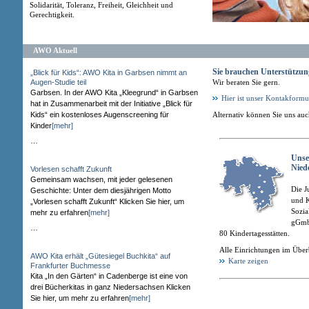
Solidarität, Toleranz, Freiheit, Gleichheit und
Gerechtigkeit.
AWO Aktuell
Sie brauchen Unterstützun
„Blick für Kids“: AWO Kita in Garbsen nimmt an
Augen-Studie teil
Wir beraten Sie gern.
Garbsen. In der AWO Kita „Kleegrund“ in Garbsen
Hier ist unser Kontakformu
hat in Zusammenarbeit mit der Initiative „Blick für
Kids“ ein kostenloses Augenscreening für
Alternativ können Sie uns au
Kinder
[mehr]
…
Unse
Nied
Vorlesen schafft Zukunft
Gemeinsam wachsen, mit jeder gelesenen
Die J
Geschichte: Unter dem diesjährigen Motto
und K
„Vorlesen schafft Zukunft“ Klicken Sie hier, um
Sozia
mehr zu erfahren
[mehr]
gGmb
…
80 Kindertagesstätten.
Alle Einrichtungen im Über
AWO Kita erhält „Gütesiegel Buchkita“ auf
Karte zeigen
Frankfurter Buchmesse
Kita „In den Gärten“ in Cadenberge ist eine von
drei Bücherkitas in ganz Niedersachsen Klicken
Sie hier, um mehr zu erfahren
[mehr]