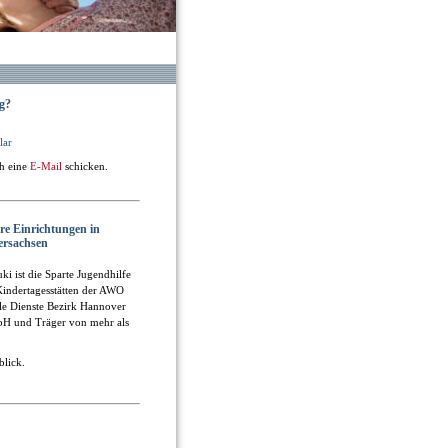
g?
lar
ch eine
E-Mail
schicken.
re Einrichtungen in
ersachsen
uki ist die Sparte Jugendhilfe
indertagesstätten der AWO
le Dienste Bezirk Hannover
H und Träger von mehr als
blick.