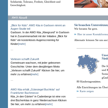
Solidarität, Toleranz, Freiheit, Gleichheit und
Gerechtigkeit.
AWO Aktuell
Sie brauchen Unterstützun
„Blick für Kids“: AWO Kita in Garbsen nimmt an
Augen-Studie teil
Wir beraten Sie gern.
Garbsen. In der AWO Kita „Kleegrund“ in Garbsen
Hier ist unser Kontakformu
hat in Zusammenarbeit mit der Initiative „Blick für
Kids“ ein kostenloses Augenscreening für
Alternativ können Sie uns au
Kinder
[mehr]
…
Unse
Nied
Vorlesen schafft Zukunft
Gemeinsam wachsen, mit jeder gelesenen
Die J
Geschichte: Unter dem diesjährigen Motto
und K
„Vorlesen schafft Zukunft“ Klicken Sie hier, um
Sozia
mehr zu erfahren
[mehr]
gGmb
…
80 Kindertagesstätten.
Alle Einrichtungen im Über
AWO Kita erhält „Gütesiegel Buchkita“ auf
Karte zeigen
Frankfurter Buchmesse
Kita „In den Gärten“ in Cadenberge ist eine von
drei Bücherkitas in ganz Niedersachsen Klicken
Sie hier, um mehr zu erfahren
[mehr]