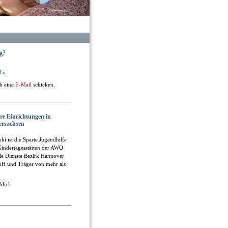
g?
lar
ch eine
E-Mail
schicken.
re Einrichtungen in
ersachsen
uki ist die Sparte Jugendhilfe
indertagesstätten der AWO
le Dienste Bezirk Hannover
H und Träger von mehr als
blick.