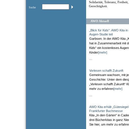
Solidarität, Toleranz, Freiheit
Gerechtigkeit.
Suche
AWO Aktuell
„Blick für Kids“: AWO Kita 
Augen-Studie teil
Garbsen. In der AWO Kita „
hat in Zusammenarbeit mit der
Kids“ ein kostenloses Augen
Kinder
[mehr]
…
Vorlesen schafft Zukunft
Gemeinsam wachsen, mit je
Geschichte: Unter dem diesj
„Vorlesen schafft Zukunft“ Kl
mehr zu erfahren
[mehr]
…
AWO Kita erhält „Gütesiegel
Frankfurter Buchmesse
Kita „In den Gärten“ in Cade
drei Bücherkitas in ganz Ni
Sie hier, um mehr zu erfahr