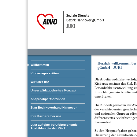
Herzlich willkommen be
Willkommen
gGmbH - JUKI
Kindertagesstätten
Die Arbeiterwohlfahrt verfolgt
Wir über uns
Kindertagesstätten das Ziel, K
Persönlichkeitsentwicklung zu
Unser pädagogisches Konzept
Einrichtungen ein familienun
unterbreiten.
Ansprechpartner*innen
Die Kindertagesstätten der AW
Zum Bezirksverband Hannover
der verschiedensten gesellscha
und nationalen Gruppen offen.
Ihre Karriere bei uns
differenziertes, vielschichtige
Lernumfeld.
Lust auf eine berufsbegleitende
Ausbildung in der Kita?
Zu den Hauptaufgaben gehöre
Umsetzung der Grundwerte de