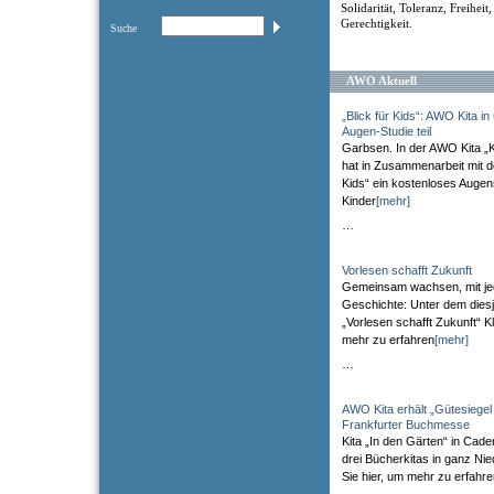
Solidarität, Toleranz, Freiheit
Gerechtigkeit.
Suche
AWO Aktuell
„Blick für Kids“: AWO Kita 
Augen-Studie teil
Garbsen. In der AWO Kita „
hat in Zusammenarbeit mit der
Kids“ ein kostenloses Augen
Kinder
[mehr]
…
Vorlesen schafft Zukunft
Gemeinsam wachsen, mit je
Geschichte: Unter dem diesj
„Vorlesen schafft Zukunft“ Kl
mehr zu erfahren
[mehr]
…
AWO Kita erhält „Gütesiegel
Frankfurter Buchmesse
Kita „In den Gärten“ in Cade
drei Bücherkitas in ganz Ni
Sie hier, um mehr zu erfahr