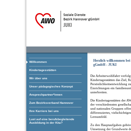
Herzlich willkommen be
Willkommen
gGmbH - JUKI
Kindertagesstätten
Die Arbeiterwohlfahrt verfolgt
Wir über uns
Kindertagesstätten das Ziel, K
Persönlichkeitsentwicklung zu
Unser pädagogisches Konzept
Einrichtungen ein familienun
unterbreiten.
Ansprechpartner*innen
Die Kindertagesstätten der AW
Zum Bezirksverband Hannover
der verschiedensten gesellscha
und nationalen Gruppen offen.
Ihre Karriere bei uns
differenziertes, vielschichtige
Lernumfeld.
Lust auf eine berufsbegleitende
Ausbildung in der Kita?
Zu den Hauptaufgaben gehöre
Umsetzung der Grundwerte de