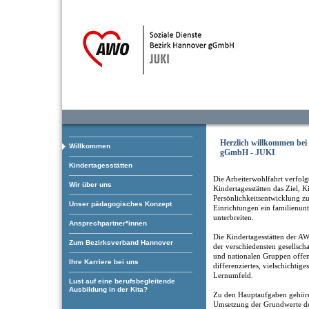
Herzlich willkommen be
Willkommen
gGmbH - JUKI
Kindertagesstätten
Die Arbeiterwohlfahrt verfolgt
Wir über uns
Kindertagesstätten das Ziel, K
Persönlichkeitsentwicklung zu
Unser pädagogisches Konzept
Einrichtungen ein familienun
unterbreiten.
Ansprechpartner*innen
Die Kindertagesstätten der AW
Zum Bezirksverband Hannover
der verschiedensten gesellscha
und nationalen Gruppen offen.
Ihre Karriere bei uns
differenziertes, vielschichtige
Lernumfeld.
Lust auf eine berufsbegleitende
Ausbildung in der Kita?
Zu den Hauptaufgaben gehöre
Umsetzung der Grundwerte de