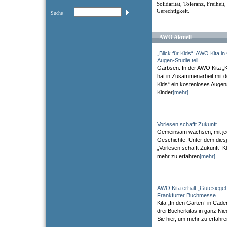
Solidarität, Toleranz, Freiheit
Gerechtigkeit.
Suche
AWO Aktuell
„Blick für Kids“: AWO Kita 
Augen-Studie teil
Garbsen. In der AWO Kita „
hat in Zusammenarbeit mit der
Kids“ ein kostenloses Augen
Kinder
[mehr]
…
Vorlesen schafft Zukunft
Gemeinsam wachsen, mit je
Geschichte: Unter dem diesj
„Vorlesen schafft Zukunft“ Kl
mehr zu erfahren
[mehr]
…
AWO Kita erhält „Gütesiegel
Frankfurter Buchmesse
Kita „In den Gärten“ in Cade
drei Bücherkitas in ganz Ni
Sie hier, um mehr zu erfahr