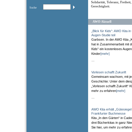
Solidarität, Toleranz, Freiheit
Gerechtigkeit.
Suche
AWO Aktuell
„Blick für Kids“: AWO Kita 
Augen-Studie teil
Garbsen. In der AWO Kita „
hat in Zusammenarbeit mit der
Kids“ ein kostenloses Augen
Kinder
[mehr]
…
Vorlesen schafft Zukunft
Gemeinsam wachsen, mit je
Geschichte: Unter dem diesj
„Vorlesen schafft Zukunft“ Kl
mehr zu erfahren
[mehr]
…
AWO Kita erhält „Gütesiegel
Frankfurter Buchmesse
Kita „In den Gärten“ in Cade
drei Bücherkitas in ganz Ni
Sie hier, um mehr zu erfahr