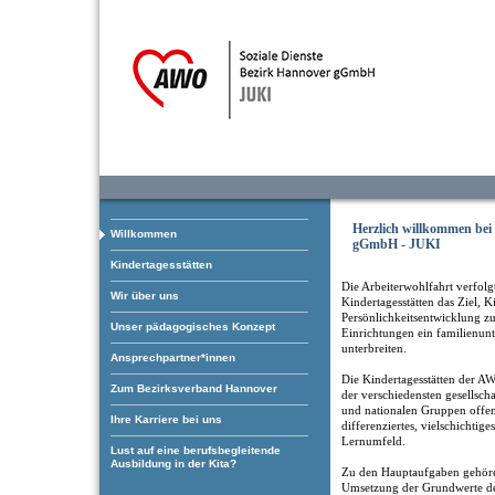
Herzlich willkommen be
Willkommen
gGmbH - JUKI
Kindertagesstätten
Die Arbeiterwohlfahrt verfolgt
Wir über uns
Kindertagesstätten das Ziel, K
Persönlichkeitsentwicklung zu
Unser pädagogisches Konzept
Einrichtungen ein familienun
unterbreiten.
Ansprechpartner*innen
Die Kindertagesstätten der AW
Zum Bezirksverband Hannover
der verschiedensten gesellscha
und nationalen Gruppen offen.
Ihre Karriere bei uns
differenziertes, vielschichtige
Lernumfeld.
Lust auf eine berufsbegleitende
Ausbildung in der Kita?
Zu den Hauptaufgaben gehöre
Umsetzung der Grundwerte de