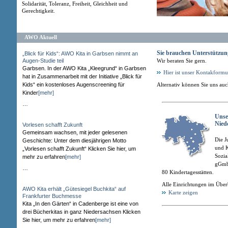
Solidarität, Toleranz, Freiheit, Gleichheit und
Gerechtigkeit.
AWO Aktuell
Sie brauchen Unterstützun
„Blick für Kids“: AWO Kita in Garbsen nimmt an
Augen-Studie teil
Wir beraten Sie gern.
Garbsen. In der AWO Kita „Kleegrund“ in Garbsen
Hier ist unser Kontakformu
hat in Zusammenarbeit mit der Initiative „Blick für
Kids“ ein kostenloses Augenscreening für
Alternativ können Sie uns au
Kinder
[mehr]
…
Unse
Nied
Vorlesen schafft Zukunft
Gemeinsam wachsen, mit jeder gelesenen
Die J
Geschichte: Unter dem diesjährigen Motto
und K
„Vorlesen schafft Zukunft“ Klicken Sie hier, um
Sozia
mehr zu erfahren
[mehr]
gGmb
…
80 Kindertagesstätten.
Alle Einrichtungen im Über
AWO Kita erhält „Gütesiegel Buchkita“ auf
Karte zeigen
Frankfurter Buchmesse
Kita „In den Gärten“ in Cadenberge ist eine von
drei Bücherkitas in ganz Niedersachsen Klicken
Sie hier, um mehr zu erfahren
[mehr]