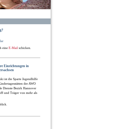
g?
lar
ch eine
E-Mail
schicken.
re Einrichtungen in
ersachsen
uki ist die Sparte Jugendhilfe
indertagesstätten der AWO
le Dienste Bezirk Hannover
H und Träger von mehr als
blick.