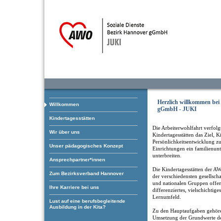
Herzlich willkommen be
Willkommen
gGmbH - JUKI
Kindertagesstätten
Die Arbeiterwohlfahrt verfolgt
Wir über uns
Kindertagesstätten das Ziel, K
Persönlichkeitsentwicklung zu
Unser pädagogisches Konzept
Einrichtungen ein familienun
unterbreiten.
Ansprechpartner*innen
Die Kindertagesstätten der AW
Zum Bezirksverband Hannover
der verschiedensten gesellscha
und nationalen Gruppen offen.
Ihre Karriere bei uns
differenziertes, vielschichtige
Lernumfeld.
Lust auf eine berufsbegleitende
Ausbildung in der Kita?
Zu den Hauptaufgaben gehöre
Umsetzung der Grundwerte de