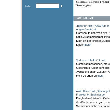
Solidarität, Toleranz, Freiheit
Gerechtigkeit.
Suche
AWO Aktuell
„Blick für Kids“: AWO Kita 
Augen-Studie teil
Garbsen. In der AWO Kita „
hat in Zusammenarbeit mit der
Kids“ ein kostenloses Augen
Kinder
[mehr]
…
Vorlesen schafft Zukunft
Gemeinsam wachsen, mit je
Geschichte: Unter dem diesj
„Vorlesen schafft Zukunft“ Kl
mehr zu erfahren
[mehr]
…
AWO Kita erhält „Gütesiegel
Frankfurter Buchmesse
Kita „In den Gärten“ in Cade
drei Bücherkitas in ganz Ni
Sie hier, um mehr zu erfahr