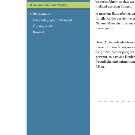
bis sechs Jahren, so dass w
Kita: Garbsen, Planetenring
fließend gestalten können.
ln unserem Haus arbeiten wi
Willkommen
für alle Kinder aus den ver
Das pädagogische Konzept
Nationalitäten ein differenzi
Öffnungszeiten
Lernangebot.
Kontakt
Unser Außengelände bietet 
Lernen. Unsere Spielgeräte s
die großen Kinder geeignet.
getrennt, so dass alle Kind
freundliche und aufmerksa
Alltag.