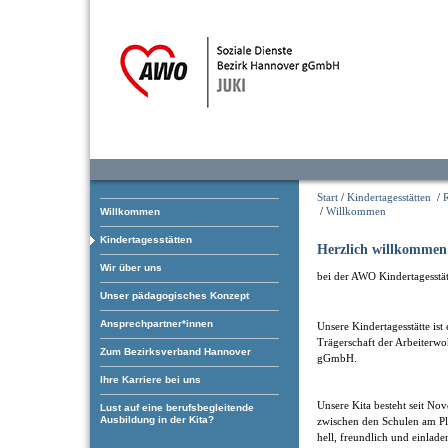
Start
/
Kindertagesstätten
/
/
Willkommen
Willkommen
Kindertagesstätten
Herzlich willkommen
Wir über uns
bei der AWO Kindertagesstät
Unser pädagogisches Konzept
Ansprechpartner*innen
Unsere Kindertagesstätte ist
Trägerschaft der Arbeiterwo
Zum Bezirksverband Hannover
gGmbH.
Ihre Karriere bei uns
Unsere Kita besteht seit No
Lust auf eine berufsbegleitende
Ausbildung in der Kita?
zwischen den Schulen am Pl
hell, freundlich und einlad