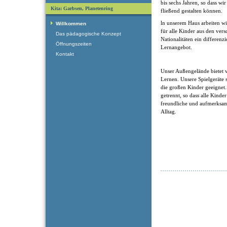
bis sechs Jahren, so dass w
Kita: Garbsen, Planetenring
fließend gestalten können.
ln unserem Haus arbeiten wi
Willkommen
für alle Kinder aus den ver
Das pädagogische Konzept
Nationalitäten ein differenzi
Öffnungszeiten
Lernangebot.
Kontakt
Unser Außengelände bietet 
Lernen. Unsere Spielgeräte s
die großen Kinder geeignet.
getrennt, so dass alle Kind
freundliche und aufmerksa
Alltag.