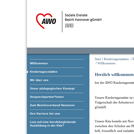
Start
/
Kindertagesstätten
/
/
Willkommen
Willkommen
Kindertagesstätten
Herzlich willkommen
Wir über uns
bei der AWO Kindertagesstät
Unser pädagogisches Konzept
Ansprechpartner*innen
Unsere Kindertagesstätte ist
Trägerschaft der Arbeiterwo
Zum Bezirksverband Hannover
gGmbH.
Ihre Karriere bei uns
Unsere Kita besteht seit No
Lust auf eine berufsbegleitende
Ausbildung in der Kita?
zwischen den Schulen am Pl
hell, freundlich und einlad